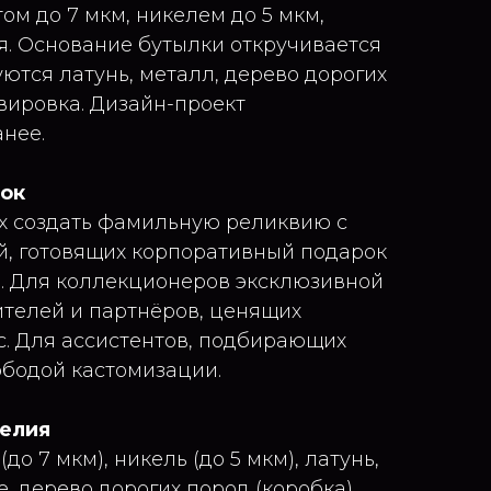
ом до 7 мкм, никелем до 5 мкм,
. Основание бутылки откручивается
ются латунь, металл, дерево дорогих
вировка. Дизайн-проект
анее.
рок
х создать фамильную реликвию с
й, готовящих корпоративный подарок
м. Для коллекционеров эксклюзивной
ителей и партнёров, ценящих
с. Для ассистентов, подбирающих
ободой кастомизации.
делия
до 7 мкм), никель (до 5 мкм), латунь,
, дерево дорогих пород (коробка).