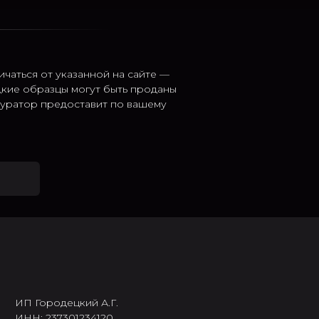
ичаться от указанной на сайте —
дкие образцы могут быть проданы
 куратор предоставит по вашему
ИП Городецкий А.Г.
ИНН: 237301234120