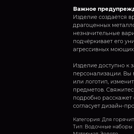
Важное предупреж
Изделие создаётся в
драгоценных металл
незначительные вариа
подчёркивает его ун
агрессивных моющих 
Изделие доступно к з
персонализации. Вы 
или логотип, измени
предметов. Свяжитес
подробно расскажет о
согласует дизайн-про
Категория: Для горячи
Тип: Водочные наборы
Материал: Золото