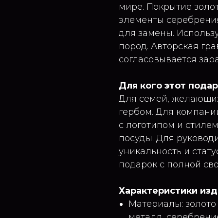
мире. Покрытие золот
элементы серебрения
для замены. Использу
пород. Авторская гра
согласовывается зар
Для кого этот пода
Для семей, желающи
гербом. Для компани
с логотипом и стиле
посуды. Для руковод
уникальность и стату
подарок с полной св
Характеристики из
Материалы: золото (
металл, серебрение