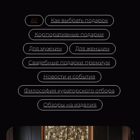
All
Как выбрать подарок
Корпоративные подарки
Для мужчин
Для женщин
Свадебные подарки премиум
Новости и события
Философия кураторского отбора
Обзоры на изделия