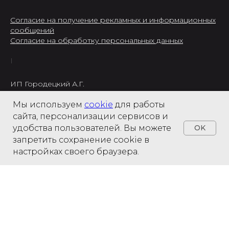
Согласие на получение рекламных и информационных
сообщений
Согласие на обработку персональных данных
ИП Городецкий А.Г.
ИНН: 237301234120
Мы используем
cookie
для работы
8 495 122 22 49
сайта, персонализации сервисов и
удобства пользователей. Вы можете
OK
запретить сохранение cookie в
настройках своего браузера.
Home
Catalog
Search
Favorites
Cart