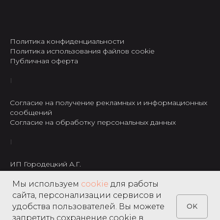
Политика конфиденциальности
Политика использования файлов cookie
Публичная оферта
Согласие на получение рекламных и информационных
сообщений
Согласие на обработку персональных данных
ИП Городецкий А.Г.
ИНН: 237301234120
Мы используем
cookie
для работы
8 495 122 22 49
сайта, персонализации сервисов и
удобства пользователей. Вы можете
OK
запретить сохранение cookie в