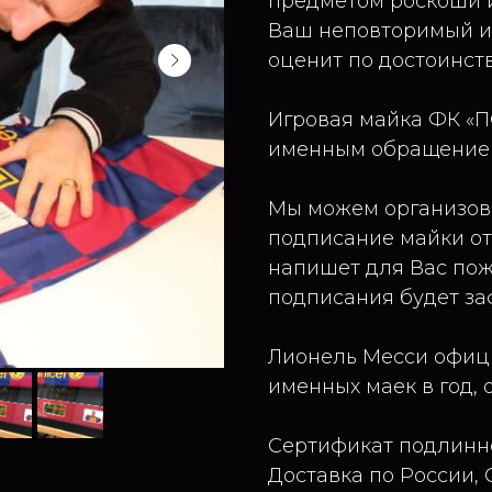
предметом роскоши и
Ваш неповторимый и
оценит по достоинств
Игровая майка ФК «П
именным обращением
Мы можем организов
подписание майки от
напишет для Вас пож
подписания будет за
Лионель Месси офици
именных маек в год, 
Сертификат подлинно
Доставка по России, 