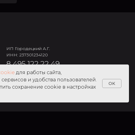
ИП Городецкий А.Г.
ИНН: 237301234120
8 495 122 22 49
cookie
для работы сайта,
сервисов и удобства пользователей.
OK
тить сохранение cookie в настройках