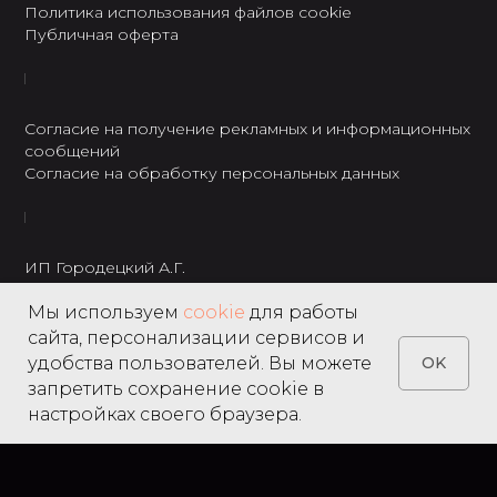
Политика использования файлов cookie
Публичная оферта
Согласие на получение рекламных и информационных
сообщений
Согласие на обработку персональных данных
ИП Городецкий А.Г.
ИНН: 237301234120
Мы используем
cookie
для работы
8 495 122 22 49
сайта, персонализации сервисов и
удобства пользователей. Вы можете
OK
запретить сохранение cookie в
настройках своего браузера.
Home
Catalog
Search
Favorites
Cart