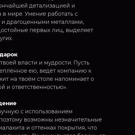
тончайшей детализацией и
 в мире. Умение работать с
 и драгоценными металлами,
достойные первых лиц, выделяет
угих.
одарок
 твоей власти и мудрости. Пусть
еплённое ею, ведёт компанию к
хит на твоём столе напоминает о
й и ответственностью».
дение
ручную с использованием
 поэтому возможны незначительные
алахита и оттенках покрытия, что