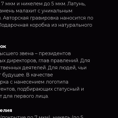
7 мкм и никелем до 5 мкм. Латунь,
камень малахит с уникальным
 Авторская гравировка наносится по
Подарочная коробка из натурального
рок
ысшего звена – президентов
ых директоров, глав правлений. Для
ственных деятелей. Для людей, чьи
будущее. В качестве
рка с нанесением логотипа
тентов, подбирающих статусный и
 для первого лица.
делия
(покрытие до 7 мкм), никель (до 5