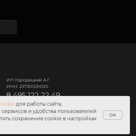
ИП Городецкий А.Г.
ИНН: 237301234120
8 495 122 22 49
cookie
для работы сайта,
сервисов и удобства пользователей.
OK
тить сохранение cookie в настройках