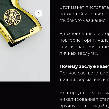
Этот макет пистолет
позолотой и гравиров
глубокого уважения.
Вдохновлённый истор
повторяет оригиналь
служит напоминанием
личных заслугах.
Почему заслуживает
Полное соответстви
точная форма, вес и 
Благородные материа
никелированная стал
вручную на каждой д