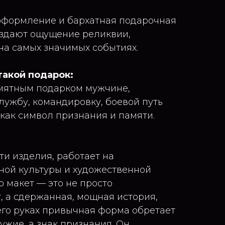
оформление и бархатная подарочная
оздают ощущение реликвии,
на самых значимых событиях.
такой подарок:
амятным подарком мужчине,
ужбу, командировку, боевой путь
как символ признания и памяти.
ти изделия, работает на
ной культуры и художественной
 макет — это не просто
, а сдержанная, мощная история,
 его руках привычная форма обретает
ужие, а знак признания. Он