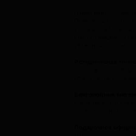
Перед вами — сувени
ПСМ, выполненный в
украшенный изысканн
просто предмет, а си
уважения, который ос
Историческая точнос
оригинальные габари
классического служе
Благородные матер
сталь, никель и тонк
коллекционным объек
Подарочное оформл
магазин, имитация п