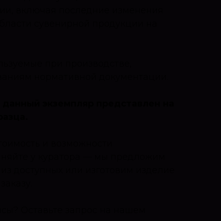
ии, включая последние изменения
области сувенирной продукции на
льзуемые при производстве,
ваниям нормативной документации.
 данный экземпляр представлен на
разца.
тоимость и возможности
чняйте у куратора — мы предложим
из доступных или изготовим изделие
заказу.
нсы? Оставьте запрос на нашем