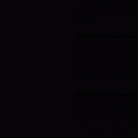
— за ними приходят 
уходит к тому, кто в
форму.
Дополнительная ин
Комплектация включа
патронов. Возможна 
дарственная надпись
полностью соответст
варианта оформления
Юридическая информ
Данное изделие не я
Оно выполнено в сув
исключительно в дек
Мы строго соблюдае