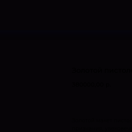
Золотой пистол
380000,00
р.
Оставить запрос
Золотой макет писто
признания, увековеч