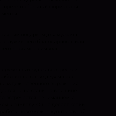
 — презентабельный формат для
оменты.
отличным подарком для мужчины,
 заслужившего благодарность или
щего значимые символы.
— оружейный художник с редкой
аботает на стыке двух миров:
и и художественного выражения.
ается не на станке, а в тишине
лл встречается с вниманием, а
ием к символу. Он не делает копии —
о работы невозможно купить случайно