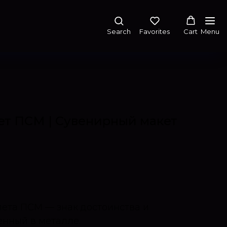
Search
Favorites
Cart
Menu
ет ПСМ | Сувенирный макет
лета ПСМ — знак достоинства и
енный в металле.