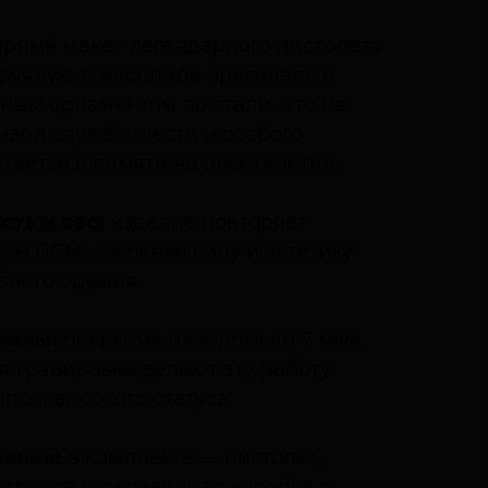
рный макет легендарного пистолета
ручную в масштабе оригинала и
ым орнаментом по стали. Это не
мвол службы, чести и особого
таётся в памяти на десятилетия.
ть и вес:
изделие повторяет
ты ПСМ, сохраняя силу и эстетику
бного оружия.
иалы:
покрытие из золота до 7 мкм,
ая гравировка делают эту работу
том высокого статуса.
ение:
в комплекте — пистолет,
атронов и деревянная коробка с