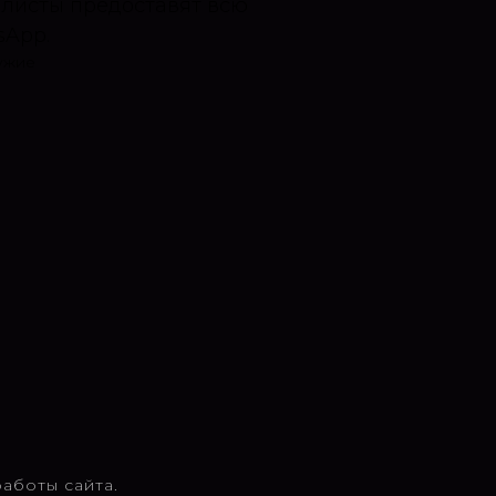
алисты предоставят всю
App.
ужие
аботы сайта.