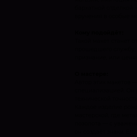
бархатной отделкой
вручения в особые м
Кому подойдёт:
Такой макет станет 
прошедшего службу,
признание, или ценя
О мастере:
Автор этих макетов 
специализацией. Он р
технической точност
Каждое изделие рожд
мастерской, где мета
позолота — с уважен
он создаёт знаки. Ег