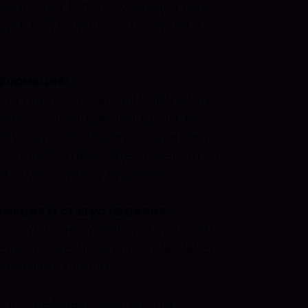
осознанно. И потому каждая вещь
идит в ней больше, чем металл и
формация:
ет пистолет, магазин, имитацию
персонализация: инициалы, герб,
. Продукт не является оружием,
вует нормативам. Цена зависит от
 — уточняйте у куратора.
ация и статус изделия.
вляется огнестрельным оружием.
енирной технике и предназначено
оративных целях.
м все действующие законы