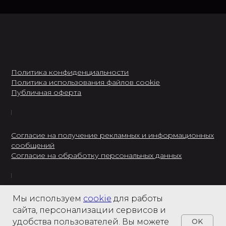
Политика конфиденциальности
Политика использования файлов cookie
Публичная оферта
Согласие на получение рекламных и информационных
сообщений
Согласие на обработку персональных данных
ИП Городецкий А.Г.
Мы используем
cookie
для работы
ИНН: 237301234120
сайта, персонализации сервисов и
8 495 122 22 49
удобства пользователей. Вы можете
OK