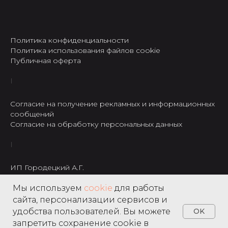
Политика конфиденциальности
Политика использования файлов cookie
Публичная оферта
Согласие на получение рекламных и информационных
сообщений
Согласие на обработку персональных данных
ИП Городецкий А.Г.
ИНН: 237301234120
Мы используем
cookie
для работы
8 495 122 22 49
сайта, персонализации сервисов и
удобства пользователей. Вы можете
OK
запретить сохранение cookie в