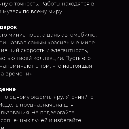
чную точность. Работы находятся в
 музеях по всему миру.
одарок
сто миниатюра, а дань автомобилю,
и назвал самым красивым в мире.
нивший скорость и элегантность,
астью твоей коллекции. Пусть его
апоминают о том, что настоящая
на времени».
дение
 по одному экземпляру. Уточняйте
 Модель предназначена для
льзования. Не подвергайте
солнечных лучей и избегайте
и.