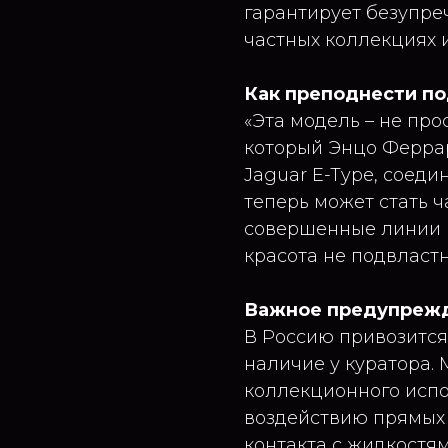
гарантирует безупре
частных коллекциях и
Как преподнести п
«Эта модель – не про
который Энцо Феррар
Jaguar E-Type, соеди
теперь может стать ч
совершенные линии н
красота не подвласт
Важное предупреж
В Россию привозится
наличие у куратора.
коллекционного испо
воздействию прямых 
контакта с жидкостям