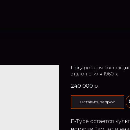
Подарок для коллекцио
эталон стиля 1960-х.
240 000
р.
Оставить запрос
E-Type остается кул
истории Jaguar и нав