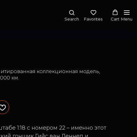
Search
Favorites
Cart
Menu
лимитированная коллекционная модель,
000 км.
табе 1:18 с номером 22 – именно этот
кий гонщик Гийс ван Леннеп и