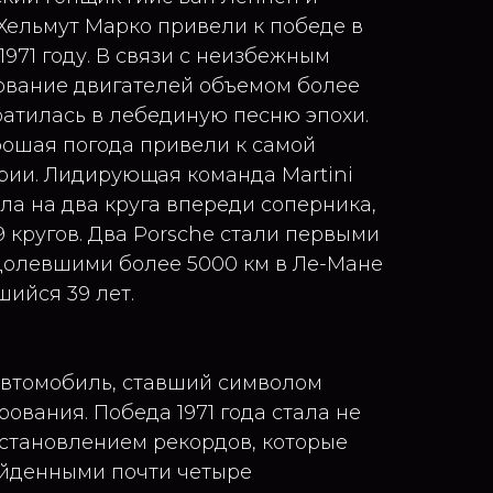
Хельмут Марко привели к победе в
1971 году. В связи с неизбежным
ование двигателей объемом более
ратилась в лебединую песню эпохи.
рошая погода привели к самой
ории. Лидирующая команда Martini
а на два круга впереди соперника,
29 кругов. Два Porsche стали первыми
долевшими более 5000 км в Ле-Мане
ийся 39 лет.
 автомобиль, ставший символом
ования. Победа 1971 года стала не
установлением рекордов, которые
ойденными почти четыре