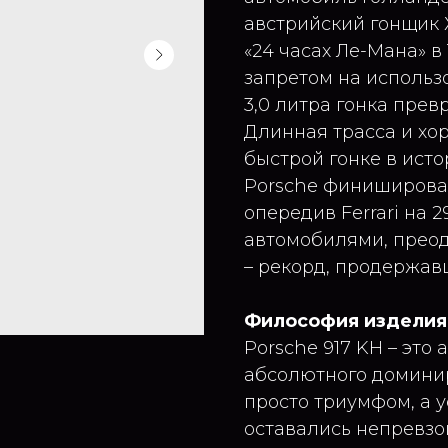
австрийский гонщик 
«24 часах Ле-Мана» в 
запретом на использ
3,0 литра гонка прев
Длинная трасса и хо
быстрой гонке в ист
Porsche финишировал
опередив Ferrari на 
автомобилями, прео
– рекорд, продержавш
Философия изделия
Porsche 917 KH – это
абсолютного доминир
просто триумфом, а 
оставались непревз