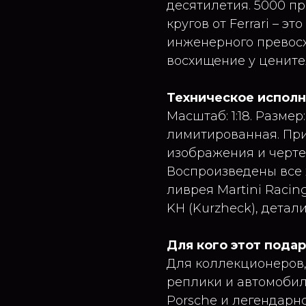
десятилетия. 5000 п
кругов от Ferrari – э
инженерного превосх
восхищение у цените
Техническое испол
Масштаб: 1:18. Размер
лимитированная. Пр
изображения и черте
Воспроизведены все 
ливрея Martini Racin
KH (Kurzheck), детал
Для кого этот пода
Для коллекционеров,
реплики и автомобил
Porsche и легендарно