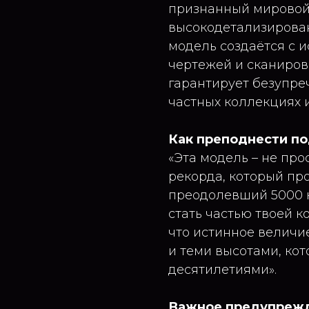
признанный мировой
высокодетализирова
модель создаётся с 
чертежей и сканиров
гарантирует безупре
частных коллекциях и
Как преподнести п
«Эта модель – не пр
рекорда, который про
преодолевший 5000 
стать частью твоей к
что истинное величи
и теми высотами, ко
десятилетиями».
Важное предупреж