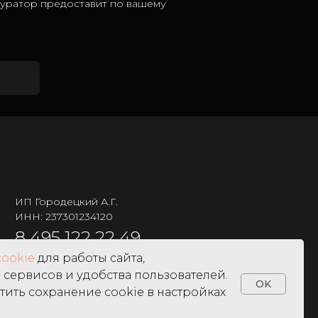
 куратор предоставит по вашему
ИП Городецкий А.Г.
ИНН: 237301234120
8 495 122 22 49
cookie
для работы сайта,
сервисов и удобства пользователей.
OK
тить сохранение cookie в настройках