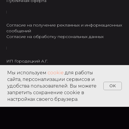
Публичная оферта
Согласие на получение рекламных и информационных
сообщений
Согласие на обработку персональных данных
ИП Городецкий А.Г.
ИНН: 237301234120
Мы используем
cookie
для работы
8 495 122 22 49
сайта, персонализации сервисов и
удобства пользователей. Вы можете
OK
запретить сохранение cookie в
настройках своего браузера.
Home
Catalog
Search
Favorites
Cart