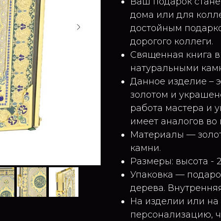
Ваш подарок стан
дома или для колл
достойным подарко
дорогого коллеги.
Священная книга в
натуральными кам
Данное изделие – э
золотом и украшен
работа мастера и у
имеет аналогов во 
Материалы — золот
камни.
Размеры: высота - 2
Упаковка — подаро
дерева. Внутрення
На изделии или на
персонализацию, ч