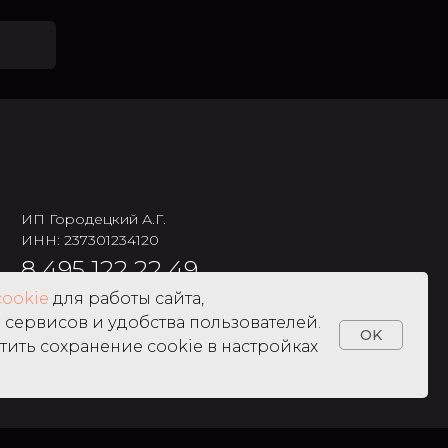
ИП Городецкий А.Г.
ИНН: 237301234120
8 495 122 22 49
cookie
для работы сайта,
сервисов и удобства пользователей.
OK
тить сохранение cookie в настройках