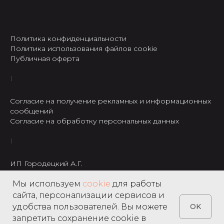
Политика конфиденциальности
Политика использования файлов cookie
Публичная оферта
Согласие на получение рекламных и информационных
сообщений
Согласие на обработку персональных данных
ИП Городецкий А.Г.
ИНН: 237301234120
Мы используем
cookie
для работы
8 495 122 22 49
сайта, персонализации сервисов и
удобства пользователей. Вы можете
OK
запретить сохранение cookie в