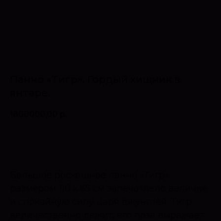
Панно «Тигр». Гордый хищник в
янтаре.
1800000,00
р.
Оставить запрос
Большое роскошное панно «Тигр»
размером 110 х 65 см запечатлело величие
и спокойную силу царя джунглей. Тигр
величественно лежит, его поза выражает