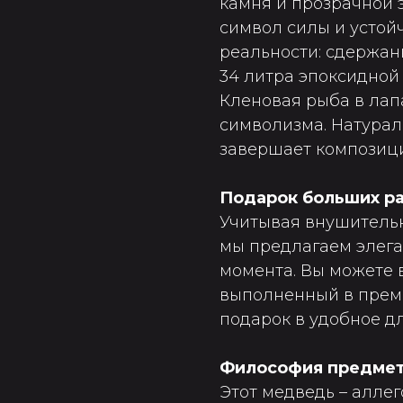
камня и прозрачной 
символ силы и устойч
реальности: сдержан
34 литра эпоксидной
Кленовая рыба в лап
символизма. Натурал
завершает композиц
Подарок больших ра
Учитывая внушительны
мы предлагаем элег
момента. Вы можете 
выполненный в преми
подарок в удобное дл
Философия предме
Этот медведь – алле