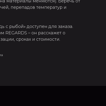
 на материалы меняются). Беречь от
чей, перепадов температур и
ь с рыбой» доступен для заказа.
ом REGARDS – он расскажет о
ации, сроках и стоимости.
ла