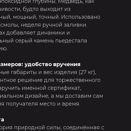
эпоксидной глубины. Медведь, как
ивости, будто выходит из
ный, мощный, точный. Использовано
 смолы, неделя ручной заливки.
ах добавляет динамики и
ьный серый камень пьедестала
ию.
змеров: удобство вручения
е габариты и вес изделия (27 кг),
антное решение для торжественного
вручить именной сертификат,
альном дизайне, а мы доставим сам
я получателя место и время.
та
гория природной силы, соединённая с