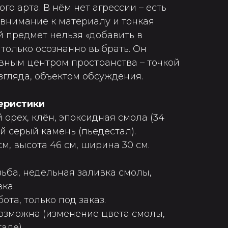
го арта. В нём нет агрессии – есть
 внимание к материалу и тонкая
й предмет нельзя «добавить в
 только осознанно выбрать. Он
вным центром пространства – точкой
згляда, объектом обсуждения.
еристики
орех, клён, эпоксидная смола (34
й серый камень (пьедестал).
см, высота 46 см, ширина 30 см.
зьба, недельная заливка смолы,
ка.
ота, только под заказ.
озможна (изменение цвета смолы,
але).