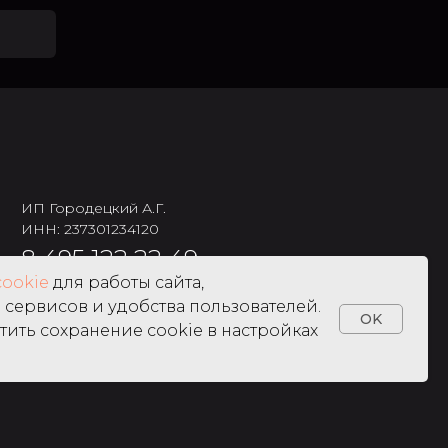
ИП Городецкий А.Г.
ИНН: 237301234120
8 495 122 22 49
cookie
для работы сайта,
сервисов и удобства пользователей.
OK
тить сохранение cookie в настройках