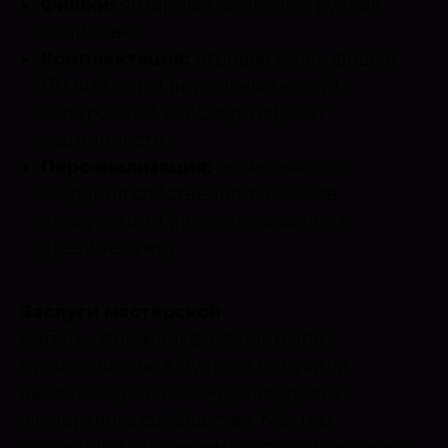
Фишки:
янтарный композит, ручная
полировка.
Комплектация:
игровое поле, фишки
(30 шт.), зары (игральные кости),
подарочный кейс, сертификат
подлинности.
Персонализация:
возможность
создания собственного сюжета
инкрустации (по согласованию с
дизайнерами).
Заслуги мастерской
Работы этой мануфактуры были
представлены в Лувре и получили
высокие оценки международного
экспертного сообщества. Мастер,
создавший этот экземпляр, принадлежит