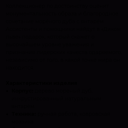
Коллекционер по достоинству оценит
монументальность образа и благородное
сочетание морёного дуба с янтарём.
Ассистенты и помощники найдут в «Диком
льве» подарок, который скажет о
высочайшем уровне уважения и
признания лидерских качеств одаряемого,
независимо от того, в какой точке мира он
находится.
Характеристики изделия
Корпус:
дерево морёный дуб,
инкрустированный натуральным
янтарём.
Техника:
ручная работа, ковровская
мозаика.