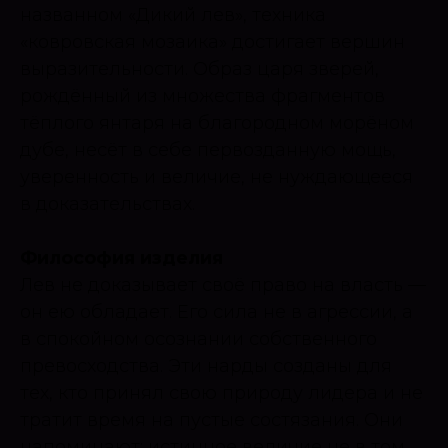
названном «Дикий лев», техника
«ковровская мозаика» достигает вершин
выразительности. Образ царя зверей,
рождённый из множества фрагментов
тёплого янтаря на благородном морёном
дубе, несёт в себе первозданную мощь,
уверенность и величие, не нуждающееся
в доказательствах.
Философия изделия
Лев не доказывает своё право на власть —
он ею обладает. Его сила не в агрессии, а
в спокойном осознании собственного
превосходства. Эти нарды созданы для
тех, кто принял свою природу лидера и не
тратит время на пустые состязания. Они
напоминают: истинное величие не в том,