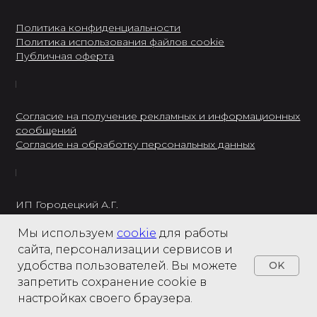
Политика конфиденциальности
Политика использования файлов cookie
Публичная оферта
Согласие на получение рекламных и информационных
сообщений
Согласие на обработку персональных данных
ИП Городецкий А.Г.
ИНН: 237301234120
Мы используем
cookie
для работы
8 495 122 22 49
сайта, персонализации сервисов и
удобства пользователей. Вы можете
OK
запретить сохранение cookie в
настройках своего браузера.