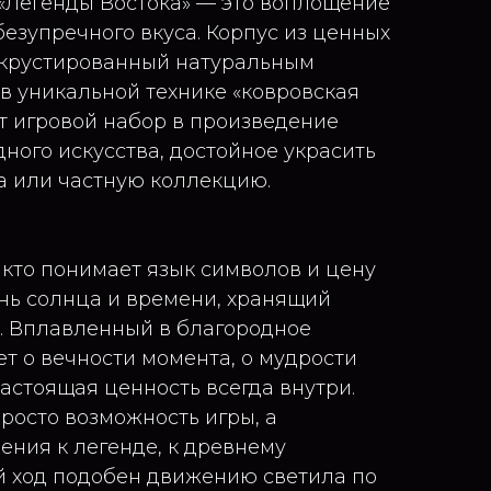
 «Легенды Востока» — это воплощение
езупречного вкуса. Корпус из ценных
нкрустированный натуральным
в уникальной технике «ковровская
т игровой набор в произведение
ного искусства, достойное украсить
а или частную коллекцию.
 кто понимает язык символов и цену
ень солнца и времени, хранящий
. Вплавленный в благородное
т о вечности момента, о мудрости
 настоящая ценность всегда внутри.
росто возможность игры, а
ния к легенде, к древнему
ый ход подобен движению светила по