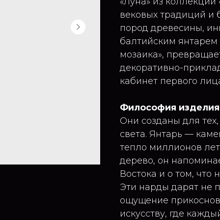
«Луна» из коллекции
вековых традиций и б
пород древесины, и
балтийским янтарем 
мозаика», превращае
декоративно-приклад
кабинет первого лиц
Философия изделия
Они созданы для тех,
света. Янтарь — кам
тепло миллионов лет
дерево, он напоминае
Востока и о том, что
Эти нарды дарят не п
ощущение прикоснове
искусству, где кажд