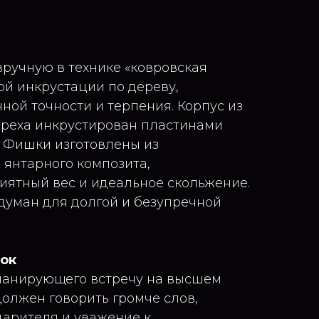
ручную в технике «ковровская
й инкрустации по дереву,
ой точности и терпения. Корпус из
ореха инкрустирован пластинами
. Фишки изготовлены из
 янтарного композита,
ятный вес и идеальное скольжение.
уман для долгой и безупречной
рок
ланирующего встречу на высшем
должен говорить громче слов,
дарителя и уважение к