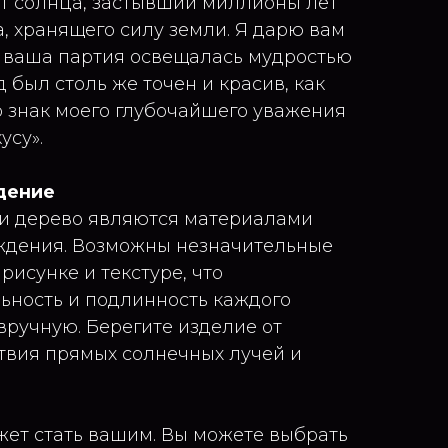
ет солнца, застывший миллионы лет
а, хранящего силу земли. Я дарю вам
я ваша партия освещалась мудростью
д был столь же точен и красив, как
о знак моего глубочайшего уважения
усу».
дение
 и дерево являются материалами
ждения. Возможны незначительные
рисунке и текстуре, что
ьность и подлинность каждого
вручную. Берегите изделие от
твия прямых солнечных лучей и
ожет стать вашим. Вы можете выбрать