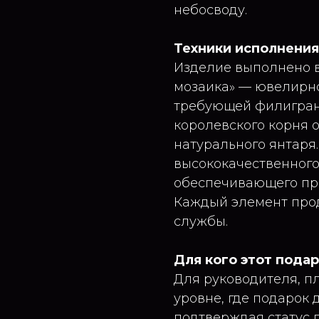
небосводу.
Техники исполнения
Изделие выполнено в
мозаика» — ювелирно
требующей филигранн
королевского корня 
натурального янтаря
высококачественного
обеспечивающего при
Каждый элемент прод
службы.
Для кого этот пода
Для руководителя, п
уровне, где подарок 
подтверждая статус 