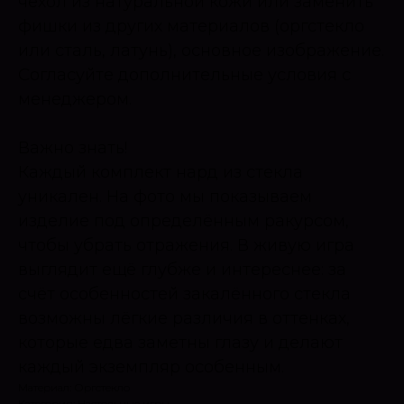
чехол из натуральной кожи или заменить
фишки из других материалов (оргстекло
или сталь, латунь), основное изображение.
Согласуйте дополнительные условия с
менеджером.
Важно знать!
Каждый комплект нард из стекла
уникален. На фото мы показываем
изделие под определённым ракурсом,
чтобы убрать отражения. В живую игра
выглядит ещё глубже и интереснее: за
счёт особенностей закалённого стекла
возможны лёгкие различия в оттенках,
которые едва заметны глазу и делают
каждый экземпляр особенным.
Материал: Оргстекло
Категория: Настольные игры