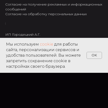
Согласие на получение рекламных и информационных
сообщений
Согласие на обработку персональных данных
ИП Городецкий А.Г.
ИНН: 237301234120
Мы используем
cookie
для работы
8 495 122 22 49
сайта, персонализации сервисов и
удобства пользователей. Вы можете
OK
запретить сохранение cookie в
настройках своего браузера.
Home
Catalog
Search
Favorites
Cart