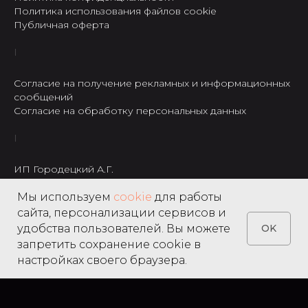
Политика использования файлов cookie
Публичная оферта
Согласие на получение рекламных и информационных
сообщений
Согласие на обработку персональных данных
ИП Городецкий А.Г.
ИНН: 237301234120
Мы используем
cookie
для работы
8 495 122 22 49
сайта, персонализации сервисов и
удобства пользователей. Вы можете
OK
запретить сохранение cookie в
настройках своего браузера.
Home
Catalog
Search
Favorites
Cart