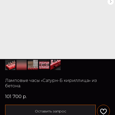
Ламповые часы «Сатурн-Б кириллица» из
бетона.
101 700
р.
Оставить запрос