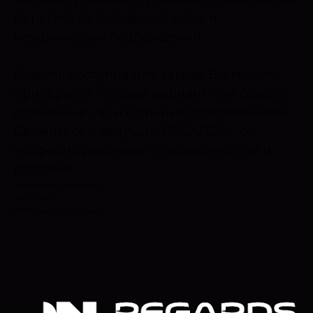
Берегите от попадания воды и
механических повреждений.
Модель доступна для заказа. Вы можете
приобрести готовый вариант или создать
особенные часы с личным оформлением.
Свяжитесь с ведущим REGARDS – он
подробно расскажет о возможностях и
доставке.
Категория: Интерьер
Тип: Часы
Материал: Алюминий