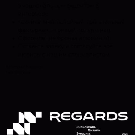
эмоциональным акцентом в
интерьере.
Техника: многослойная, трогательная
фактурная, игривый полуглянец.
Оформление бронза алюминий.
Оставьте заявку и согласуйте все
нюансы с нашим специалистом.
Категория: Интерьер
Тип: Картины