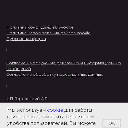
Политика конфиденциальности
Политика использования файлов cookie
Публичная оферта
Согласие на получение рекламных и информационных
сообщений
Согласие на обработку персональных данных
ИП Городецкий А.Г.
ИНН: 237301234120
Мы используем
cookie
для работы
8 495 122 22 49
сайта, персонализации сервисов и
удобства пользователей. Вы можете
OK