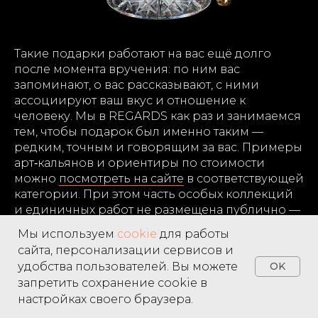
Такие подарки работают на вас ещё долго
после момента вручения: по ним вас
запоминают, о вас рассказывают, с ними
ассоциируют ваш вкус и отношение к
человеку. Мы в REGARDS как раз и занимаемся
тем, чтобы подарок был именно таким —
редким, точным и говорящим за вас. Примеры
арт‑кальянов и ориентиры по стоимости
можно
посмотреть на сайте
в соответствующей
категории. При этом часть особых коллекций
и единичных работ не размещена публично —
их варианты и доступность подберёт и
Мы используем
cookie
для работы
покажет куратор при личном общении.
сайта, персонализации сервисов и
удобства пользователей. Вы можете
OK
запретить сохранение cookie в
настройках своего браузера.
Home
Catalog
Search
Favorites
Cart