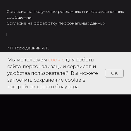
Согласие на получение рекламных и информационных
сообщений
Согласие на обработку персональных данных
ИП Городецкий А.Г.
ИНН: 237301234120
Мы используем
cookie
для работы
8 495 122 22 49
сайта, персонализации сервисов и
удобства пользователей. Вы можете
OK
запретить сохранение cookie в
настройках своего браузера.
Home
Catalog
Search
Favorites
Cart