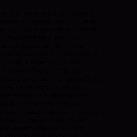
 очень похож на более известного
воногих – аммонита, но в отличие от
ранился до наших времен и является
 что делает его уникальным.
енелости раковин наутилуса
 высоко ценятся. Этот конкретный
т приятным цветом и станет
ением к вашему интерьеру.
обы ваш заказ был упакован в более
ерную коробку с логотипом
акже возможно. Внутри коробки
ьный наполнитель, который
ждение вашего заказа. К тому же, в
лагается конверт с сургучной
него сертификат подлинности.
: Махадзанга, Мадагаскар