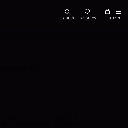
Search
Favorites
Cart
Menu
oceras Sp.»
ин из древнейших представителей
битал на нашей планете еще в