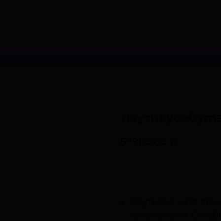
Наутилус «Cymat
57900,00
р.
Оставить запрос
Наутилус – это од
головоногих. Он о