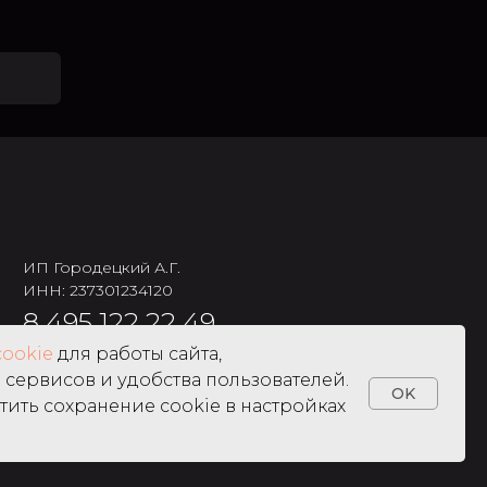
ИП Городецкий А.Г.
ИНН: 237301234120
8 495 122 22 49
cookie
для работы сайта,
сервисов и удобства пользователей.
OK
тить сохранение cookie в настройках