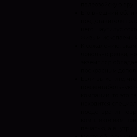
палеозойскую эру.
Его внешний облик
представителя голо
него, наутилус сох
живым ископаемым,
К сожалению, окам
довольно редки, но
экземпляр обладае
прекрасным дополн
Если вы хотите, чт
презентабельную ч
компании, то это т
находится специал
предотвратит повре
комплекте вам при
печатью, а внутри 
Место обнаружения