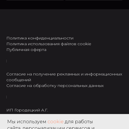
Политика конфиденциальности
Политика использования файлов cookie
Публичная оферта
Согласие на получение рекламных и информационных
сообщений
Согласие на обработку персональных данных
ИП Городецкий А.Г.
ИНН: 237301234120
Мы используем
cookie
для работы
8 495 122 22 49
сайта, персонализации сервисов и