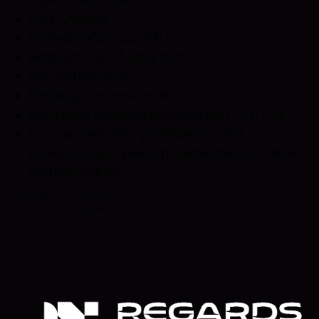
Род: Otodus
Размер образца: 9,6 см
Возраст: 2,6-23 млн лет
Вес образца: 95 г
Период: Неогеновый
Доставка осуществляется по РФ и СНГ.
Если вы хотите приобрести этот
уникальный сувенир, свяжитесь с нами
прямо сейчас!
Категория: Окаменелости
Тип: Зуб Мегалодона