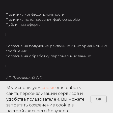
Политика конфиденциальности
Политика использования файлов cookie
Публичная оферта
Согласие на получение рекламных и информационных
сообщений
Согласие на обработку персональных данных
ИП Городецкий А.Г.
ИНН: 237301234120
Мы используем
cookie
для работы
8 495 122 22 49
сайта, персонализации сервисов и
удобства пользователей. Вы можете
OK
запретить сохранение cookie в
настройках своего браузера.
Home
Catalog
Search
Favorites
Cart