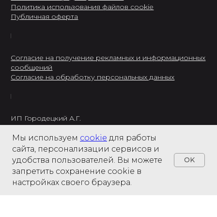
Политика использования файлов cookie
Публичная оферта
Согласие на получение рекламных и информационных
сообщений
Согласие на обработку персональных данных
ИП Городецкий А.Г.
ИНН: 237301234120
Мы используем
cookie
для работы
8 495 122 22 49
сайта, персонализации сервисов и
удобства пользователей. Вы можете
OK
запретить сохранение cookie в
настройках своего браузера.
Home
Catalog
Search
Favorites
Cart