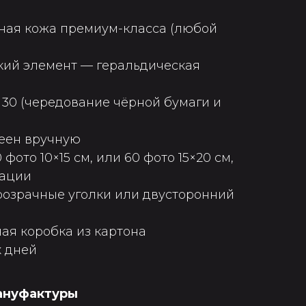
ная кожа премиум-класса (любой
кий элемент — геральдическая
 30 (чередование чёрной бумаги и
леен вручную
 фото 10×15 см, или 60 фото 15×20 см,
нации
розрачные уголки или двусторонний
ая коробка из картона
х дней
мануфактуры