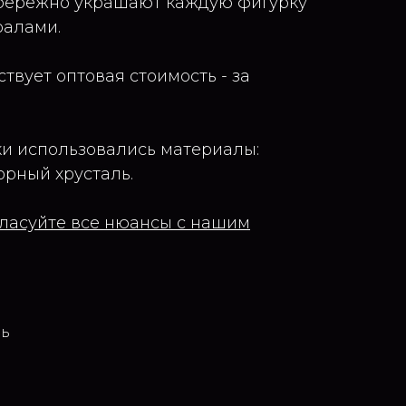
бережно украшают каждую фигурку
алами.
ствует оптовая стоимость - за
и использовались материалы:
орный хрусталь.
огласуйте все нюансы с нашим
ль