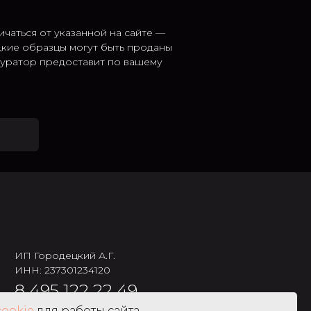
ичаться от указанной на сайте —
дкие образцы могут быть проданы
 куратор предоставит по вашему
ИП Городецкий А.Г.
ИНН: 237301234120
8 495 122 22 49
cookie
для работы сайта,