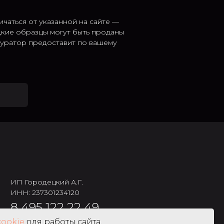
ичаться от указанной на сайте —
дкие образцы могут быть проданы
 куратор предоставит по вашему
ИП Городецкий А.Г.
ИНН: 237301234120
8 495 122 22 49
cookie
для работы сайта,