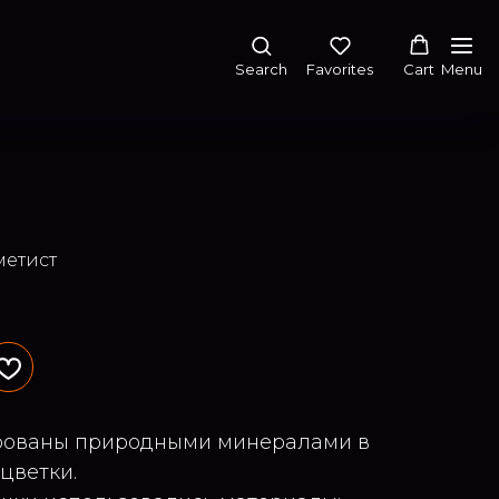
Search
Favorites
Cart
Menu
метист
рованы природными минералами в
цветки.