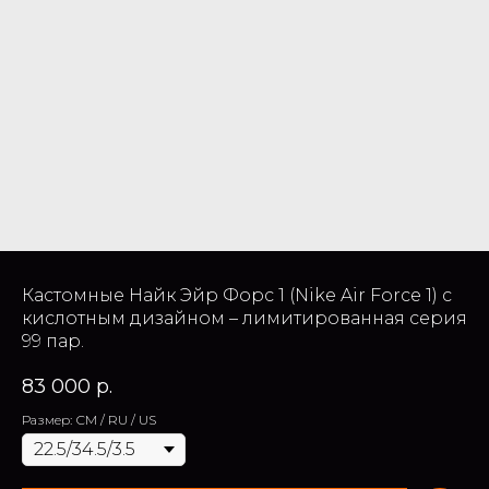
Кастомные Найк Эйр Форс 1 (Nike Air Force 1) с
кислотным дизайном – лимитированная серия
99 пар.
83 000
р.
Размер: СМ / RU / US