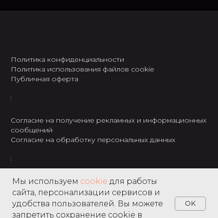
Политика конфиденциальности
Политика использования файлов cookie
Публичная оферта
Согласие на получение рекламных и информационных
сообщений
Согласие на обработку персональных данных
ИП Городецкий А.Г.
Мы используем
cookie
для работы
ИНН: 237301234120
сайта, персонализации сервисов и
8 495 122 22 49
удобства пользователей. Вы можете
OK
запретить сохранение cookie в