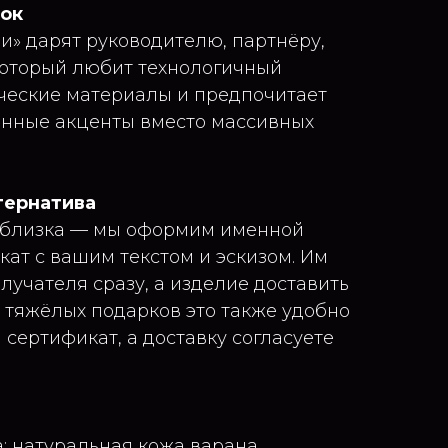
рок
и» дарят руководителю, партнёру,
который любит технологичный
ические материалы и предпочитает
анные акценты вместо массивных
тернатива
а близка — мы оформим именной
ат с вашим текстом и эскизом. Им
лучателя сразу, а изделие доставить
и тяжёлых подарков это также удобно
сертификат, а доставку согласуете
: натуральная кожа варана