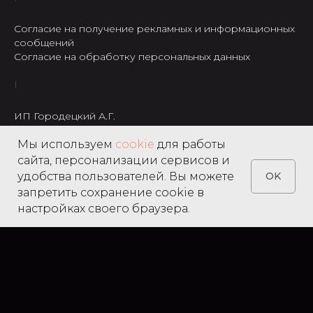
Согласие на получение рекламных и информационных
сообщений
Согласие на обработку персональных данных
ИП Городецкий А.Г.
ИНН: 237301234120
Мы используем
cookie
для работы
8 495 122 22 49
сайта, персонализации сервисов и
удобства пользователей. Вы можете
OK
запретить сохранение cookie в
настройках своего браузера.
Home
Catalog
Search
Favorites
Cart