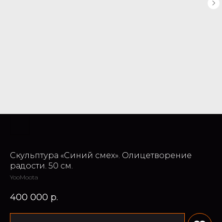
Скульптура «Синий смех». Олицетворение
радости. 50 см.
YooMoota
400 000
р.