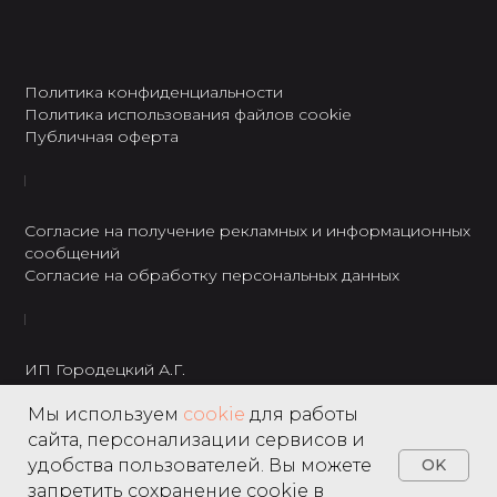
Политика конфиденциальности
Политика использования файлов cookie
Публичная оферта
Согласие на получение рекламных и информационных
сообщений
Согласие на обработку персональных данных
ИП Городецкий А.Г.
ИНН: 237301234120
Мы используем
cookie
для работы
8 495 122 22 49
сайта, персонализации сервисов и
удобства пользователей. Вы можете
OK
запретить сохранение cookie в