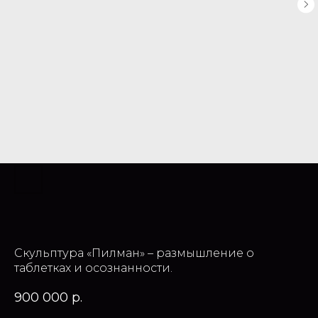
Скульптура «Пилман» – размышление о
таблетках и осознанности.
900 000
р.