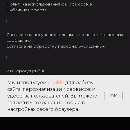
Политика использования файлов cookie
Публичная оферта
Согласие на получение рекламных и информационных
сообщений
Согласие на обработку персональных данных
ИП Городецкий А.Г.
ИНН: 237301234120
Мы используем
cookie
для работы
8 495 122 22 49
сайта, персонализации сервисов и
удобства пользователей. Вы можете
OK
запретить сохранение cookie в
настройках своего браузера.
Home
Catalog
Search
Favorites
Cart